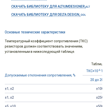
СКАЧАТЬ БИБЛИОТЕКУ ДЛЯ ALTIUMDESIGNER,
ALT
СКАЧАТЬ БИБЛИОТЕКУ ДЛЯ DELTA DESIGN,
DDL
Основные технические характеристики
Температурный коэффициент сопротивления (ТКС)
резисторов должен соответствовать значениям,
установленным в нижеследующей таблице.
Таблица 
-6
ТКС×10
1/ °
Допускаемые отклонения сопротивления, %
20 до 200 
±1; ±2
±100
±1; ±2
±250
±5; ±10
±500