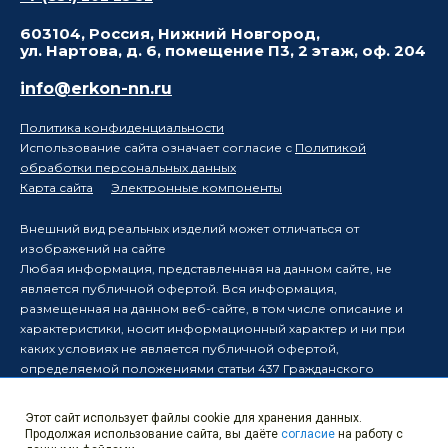
603104, Россия, Нижний Новгород,
ул. Нартова, д. 6, помещение П3, 2 этаж, оф. 204
info@erkon-nn.ru
Политика конфиденциальности
Использование сайта означает согласие с
Политикой
обработки персональных данных
Карта сайта
Электронные компоненты
Внешний вид реальных изделий может отличаться от
изображений на сайте
Любая информация, представленная на данном сайте, не
является публичной офертой. Вся информация,
размещенная на данном веб-сайте, в том числе описание и
характеристики, носит информационный характер и ни при
каких условиях не является публичной офертой,
определяемой положениями статьи 437 Гражданского
кодекса Российской Федерации.
Производитель оставляет за собой право в одностороннем
Этот сайт использует файлы cookie для хранения данных.
порядке вносить изменения в информацию, размещенную на
Продолжая использование сайта, вы даёте
согласие
на работу с