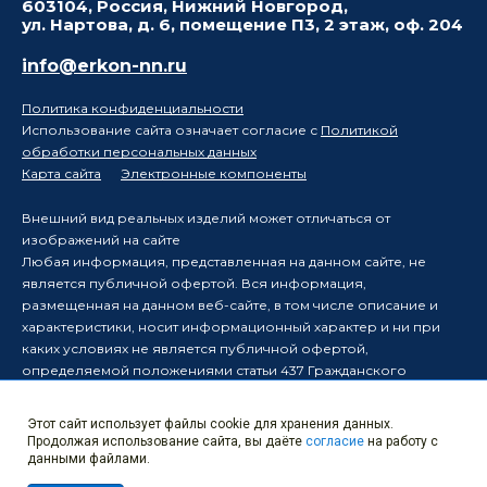
603104, Россия, Нижний Новгород,
ул. Нартова, д. 6, помещение П3, 2 этаж, оф. 204
info@erkon-nn.ru
Политика конфиденциальности
Использование сайта означает согласие с
Политикой
обработки персональных данных
Карта сайта
Электронные компоненты
Внешний вид реальных изделий может отличаться от
изображений на сайте
Любая информация, представленная на данном сайте, не
является публичной офертой. Вся информация,
размещенная на данном веб-сайте, в том числе описание и
характеристики, носит информационный характер и ни при
каких условиях не является публичной офертой,
определяемой положениями статьи 437 Гражданского
кодекса Российской Федерации.
Производитель оставляет за собой право в одностороннем
Этот сайт использует файлы cookie для хранения данных.
порядке вносить изменения в информацию, размещенную на
Продолжая использование сайта, вы даёте
согласие
на работу с
данном веб-сайте, без уведомления третьих лиц о таких
данными файлами.
изменениях.