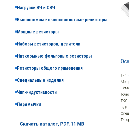
Нагрузки ВЧ и СВЧ
Высокоомные высоковольтные резисторы
Мощные резисторы
Наборы резисторов, делители
Низкоомные фольговые резисторы
Осн
Резисторы общего применения
Тип
Специальные изделия
Мощ
Ном
Чип-индуктивности
Точн
ТКС
Перемычки
ЭДС
Спе
Типо
Скачать каталог,
PDF, 11 MB