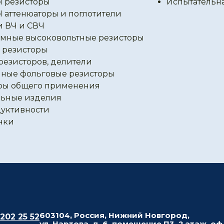
Ч резисторы
Испытательн
Ч аттенюаторы и поглотители
и ВЧ и СВЧ
мные высоковольтные резисторы
резисторы
резисторов, делители
ные фольговые резисторы
ры общего применения
ьные изделия
уктивности
чки
603104, Россия, Нижний Новгород,
 202 25 52
ул. Нартова, д. 6, помещение П3, 2 этаж, оф