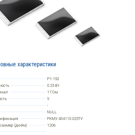
овные характеристики
Р1-153
ность
0.25 Вт
инал
1 ГОм
ость
5
-
NULL
цификация
РКМУ.434110.025ТУ
размер (дюйм)
1206