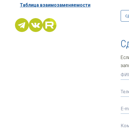
Таблица взаимозаменяемости
С
С
Есл
зап