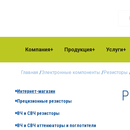
Компания
Продукция
Услуги
Главная
/
Электронные компоненты
/
Резисторы
Р
Интернет-магазин
Прецизионные резисторы
ВЧ и СВЧ резисторы
ВЧ и СВЧ аттенюаторы и поглотители