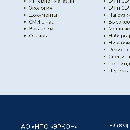
Интернет-магазин
ВЧ и СВ
Экология
ВЧ и СВ
Документы
Нагрузк
СМИ о нас
Высокоо
Вакансии
Мощные 
Отзывы
Наборы 
Низкоом
Резисто
Специал
Чип-инд
Перемы
АО «НПО «ЭРКОН»
+7 (831)