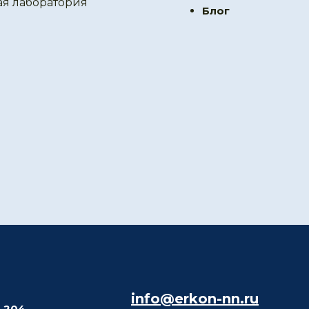
ая лаборатория
Блог
info@erkon-nn.ru
. 204