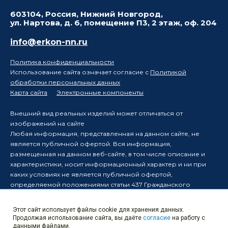
603104, Россия, Нижний Новгород,
ул. Нартова, д. 6, помещение П3, 2 этаж, оф. 204
info@erkon-nn.ru
Политика конфиденциальности
Использование сайта означает согласие с
Политикой
обработки персональных данных
Карта сайта
Электронные компоненты
Внешний вид реальных изделий может отличаться от
изображений на сайте
Любая информация, представленная на данном сайте, не
является публичной офертой. Вся информация,
размещенная на данном веб-сайте, в том числе описание и
характеристики, носит информационный характер и ни при
каких условиях не является публичной офертой,
определяемой положениями статьи 437 Гражданского
кодекса Российской Федерации.
Производитель оставляет за собой право в одностороннем
Этот сайт использует файлы cookie для хранения данных.
порядке вносить изменения в информацию, размещенную на
Продолжая использование сайта, вы даёте
согласие
на работу с
данном веб-сайте, без уведомления третьих лиц о таких
данными файлами.